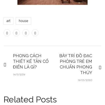
art
house
PHONG CÁCH
BÀY TRÍ ĐỒ ĐẠC
THIẾT KẾ TÂN CỔ
PHÒNG TRẺ EM
ĐIỂN LÀ GÌ?
CHUẨN PHONG
THỦY
14/11/2019
19/03/2020
Related Posts