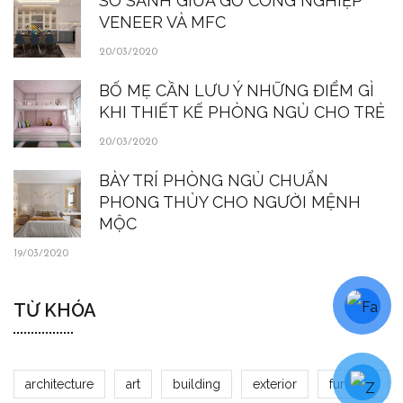
SO SÁNH GIỮA GỖ CÔNG NGHIỆP
VENEER VÀ MFC
20/03/2020
BỐ MẸ CẦN LƯU Ý NHỮNG ĐIỂM GÌ
KHI THIẾT KẾ PHÒNG NGỦ CHO TRẺ
20/03/2020
BÀY TRÍ PHÒNG NGỦ CHUẨN
PHONG THỦY CHO NGƯỜI MỆNH
MỘC
19/03/2020
TỪ KHÓA
architecture
art
building
exterior
furniture