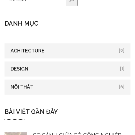
DANH MỤC
ACHITECTURE
[2]
DESIGN
[1]
NỘI THẤT
[6]
BÀI VIẾT GẦN ĐÂY