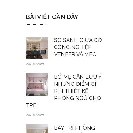
BÀI VIẾT GẦN ĐÂY
SO SÁNH GIỮA GỖ
CÔNG NGHIỆP
VENEER VÀ MFC
20/03/2020
BỐ MẸ CẦN LƯU Ý
NHỮNG ĐIỂM GÌ
KHI THIẾT KẾ
PHÒNG NGỦ CHO
TRẺ
20/03/2020
BÀY TRÍ PHÒNG