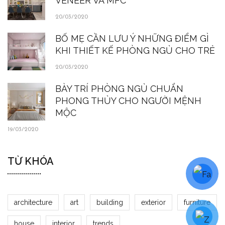
VENEER VÀ MFC
20/03/2020
BỐ MẸ CẦN LƯU Ý NHỮNG ĐIỂM GÌ
KHI THIẾT KẾ PHÒNG NGỦ CHO TRẺ
20/03/2020
BÀY TRÍ PHÒNG NGỦ CHUẨN
PHONG THỦY CHO NGƯỜI MỆNH
MỘC
19/03/2020
TỪ KHÓA
architecture
art
building
exterior
furniture
house
interior
trends