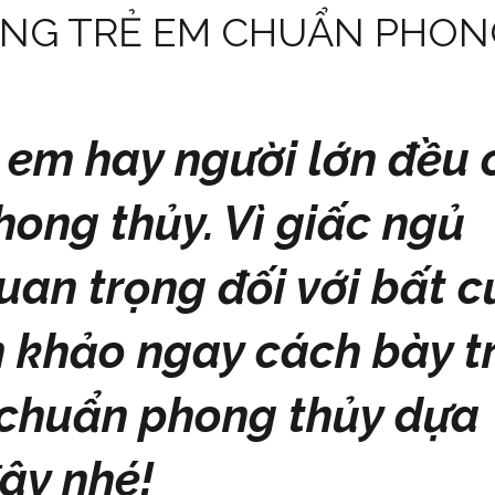
HÒNG TRẺ EM CHUẨN PHON
 em hay người lớn đều 
hong thủy. Vì giấc ngủ
uan trọng đối với bất c
khảo ngay cách bày tr
 chuẩn phong thủy dựa
đây nhé!