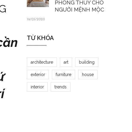
PHONG THỦY CHO
G
NGƯỜI MỆNH MỘC
19/03/2020
TỪ KHÓA
cần
architecture
art
building
ứ
exterior
furniture
house
interior
trends
í