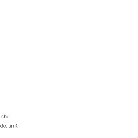
c chủ
ỏ, tím).