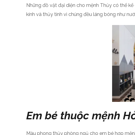
Những đồ vật đại diện cho mệnh Thủy có thể kể đ
kính và thủy tính vì chúng đều láng bóng như nư
Em bé thuộc mệnh H
Màu phong thủy phòng ngủ cho em bé hợp mệnh Hỏ