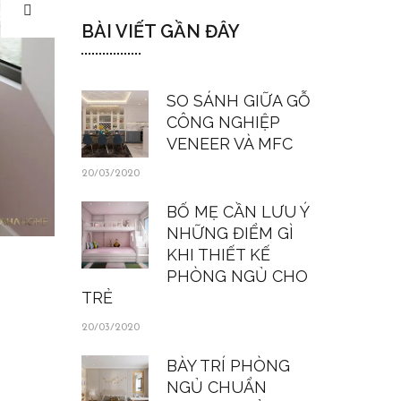
BÀI VIẾT GẦN ĐÂY
SO SÁNH GIỮA GỖ
CÔNG NGHIỆP
VENEER VÀ MFC
20/03/2020
BỐ MẸ CẦN LƯU Ý
NHỮNG ĐIỂM GÌ
KHI THIẾT KẾ
PHÒNG NGỦ CHO
TRẺ
20/03/2020
BÀY TRÍ PHÒNG
NGỦ CHUẨN