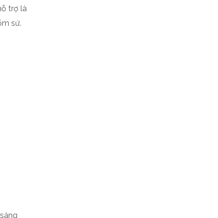
ỗ trợ là
ốm sứ.
 sáng