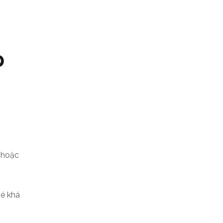
p
 hoặc
bé khá