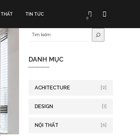
 THẤT
TIN TỨC
0
DANH MỤC
ACHITECTURE
[2]
DESIGN
[1]
NỘI THẤT
[6]