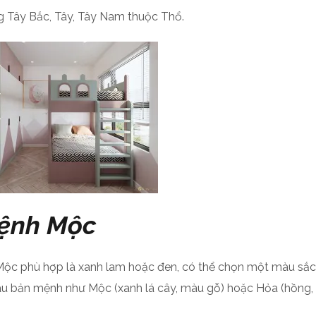
 Tây Bắc, Tây, Tây Nam thuộc Thổ.
ệnh Mộc
Mộc phù hợp là xanh lam hoặc đen, có thể chọn một màu sắ
àu bản mệnh như Mộc (xanh lá cây, màu gỗ) hoặc Hỏa (hồng, đ