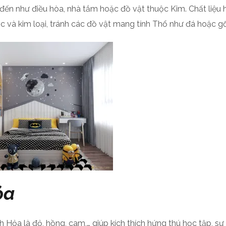
ến như điều hòa, nhà tắm hoặc đồ vật thuộc Kim. Chất liệu h
ớc và kim loại, tránh các đồ vật mang tính Thổ như đá hoặc g
ỏa
a là đỏ, hồng, cam,… giúp kích thích hứng thú học tập, sự