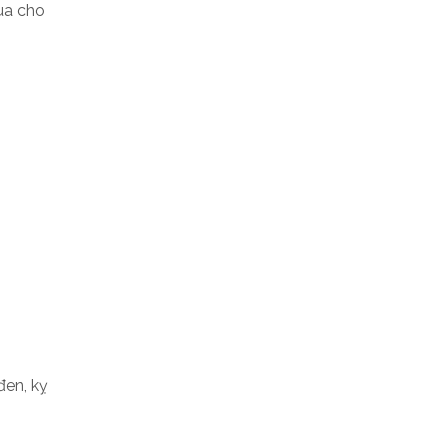
ua cho
đen, kỵ