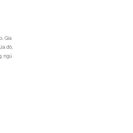
p. Gia
ứa đồ,
g, ngủ